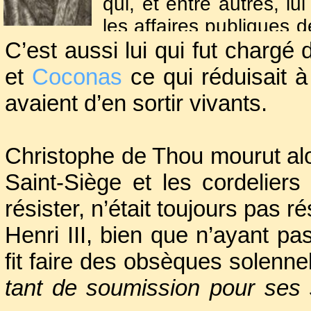
qui, et entre autres, l
les affaires publiques 
C’est aussi lui qui fut chargé 
II ,
Charles IX
et
Henri II
et
Coconas
ce qui réduisait à
Cet homme sévère, auto
avaient d’en sortir vivants.
catholique gallican co
ne poussait pas à l
Christophe de Thou mourut alor
Réformés, n’en appr
Saint-Siège et les cordeliers
Saint-Barthélemy et s’
en France des décrets d
résister, n’était toujours pas ré
peu compatibles avec le
Henri III, bien que n’ayant pas
royale dont il fut toujou
fit faire des obsèques solenne
tant de soumission pour ses 