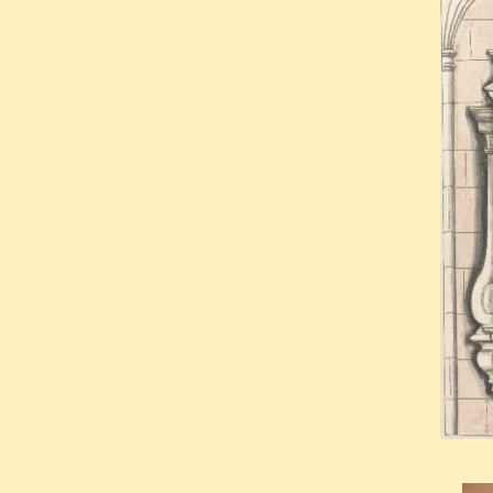
une niche ovale cantonnée de
L'ensemble surplombait u
s'accoudaient deux génies fun
Lors de la destruction de l
reposaient furent transférés
1794. Quelques éléments
parvenus, dont son buste, auj
Pendant que Jacques August
marquait lui aussi son époque,
Auguste,
devait périr sur l’