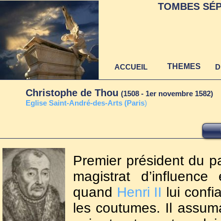
TOMBES SÉP
THEMES
ACCUEIL
D
Christophe de Thou
(1508 - 1er novembre 1582)
Eglise Saint-André-des-Arts
(Paris
)
Premier président du pa
magistrat d’influence 
quand
Henri II
lui confi
les coutumes. Il assuma 