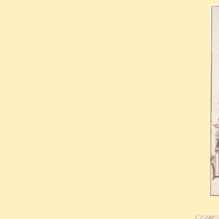
sa personne, qu’on a cru, que 
aurait été seul capable de
éclatèrent depuis avec tant 
royale
».
Ainsi entouré de la consid
Christophe de Thou fut inhumé
l’église
Saint-André-des-Arts
.
Auguste de Thou
, comm
tombeau de son père. Le portra
marbre blanc se détache sur
était posé sur un piédouche 