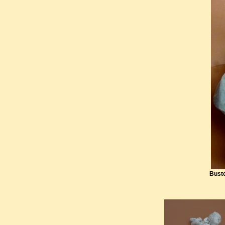
Cinq-Mars
.
Buste