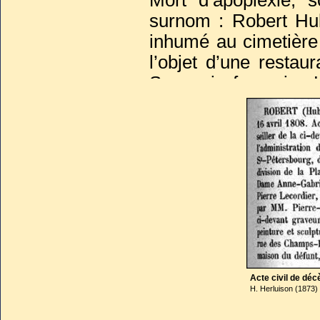
Mort d’apoplexie, 
surnom : Robert Hu
inhumé au cimetière
l’objet d’une restau
Souvenir français
proprement dit et, 
d’une stèle « à l’ant
Sa femme, Anne Gab
lui.
Acte civil de déc
H. Herluison (1873