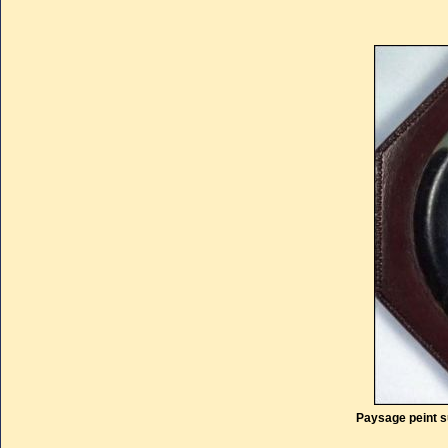
ne quitta qu’à sa mis
De cette période f
Louvre, réelles ou i
la Grande Galerie d
fugacité des choses
encore debout.
Paysage peint s