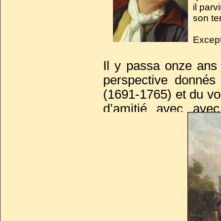
il parv
son te
Except
son m
l'amba
Il y passa onze ans 
perspective donnés 
(1691-1765) et du vo
d’amitié avec av
découvrit les décors
Naples) qu’il sut sai
les animaient, et 
temps.