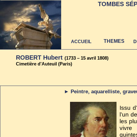
TOMBES SÉP
THEMES
ACCUEIL
D
ROBERT Hubert
(1733 – 15 avril 1808)
Cimetière d’Auteuil (Paris)
Dernière mise à jour
► Peintre, aquarelliste, grave
au 22 juin 2021
Issu d’
l’un d
les pl
vivre
quinte