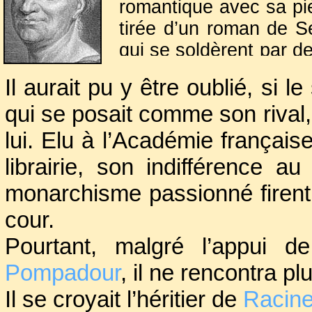
romantique avec sa p
tirée d’un roman de Se
qui se soldèrent par d
bénéficiant de resso
Il aurait pu y être oublié, si
de généreux donateurs
qui se posait comme son rival, n
la mort de sa femme,
chez lui rêvant à des r
lui. Elu à l’Académie françai
librairie, son indifférence a
monarchisme passionné firent 
cour.
Pourtant, malgré l’appui 
Pompadour
, il ne rencontra p
Il se croyait l’héritier de
Racin