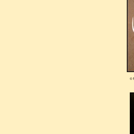
Clairon
accompagnée d’un 
communion. A défaut d’avoir p
l’Eglise attendit son heure, et
qui l’avait permis l’hommage 
six mois.
© 
Eglise ou charniers ?
Si on le dit toujours inhumé da
l’extrait des registres de l
contraire :
«
Le 19 juin mil-sept-cent-s