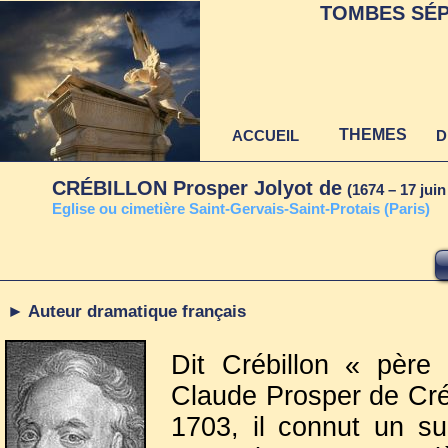
TOMBES SÉP
THEMES
ACCUEIL
D
CRÉBILLON Prosper Jolyot de
(1674 – 17 juin
E
glise ou cimetière Saint-Gervais-Saint-Protais (Paris)
► Auteur dramatique français
Dit Crébillon « père 
Claude Prosper de Créb
1703, il connut un su