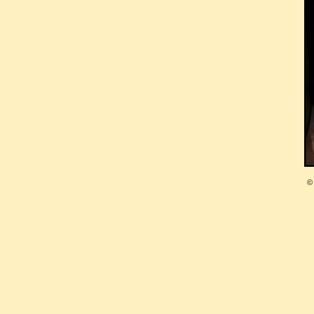
les charniers de cette église
écuyer, l’un des quarante d
Académies de Rouen et de D
police, décédé d’avant-hier
quatre-vingt huit ans et plus
de Crébillon, écuyer, censeu
Péaget, docteur régent de
©
l’Université de Paris, ancien 
ancien médecin du roi, au Ch
autres
».