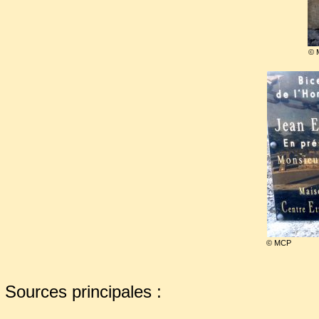
peintre
sa fille, Rosalie Robert-H
►
animalière,
© 
son petit-fils, Paul Robert-H
►
créateur réputé de spectacles
aux châteaux de Chambord, do
Blois, à Lourdes et Albi mais
Italie et en Suisse..
© MCP
Sources principales :