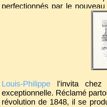
perfectionnés par le nouveau
italien, qui à l’appel de son m
porte, saluait et prenait c
capable, sans aucun mécan
sonner, marquer l’heure ou s
spectateurs ; l’Oranger merve
Coffre de Cristal, le Fusillé viva
Louis-Philippe
l’invita chez 
exceptionnelle. Réclamé partou
révolution de 1848, il se prod