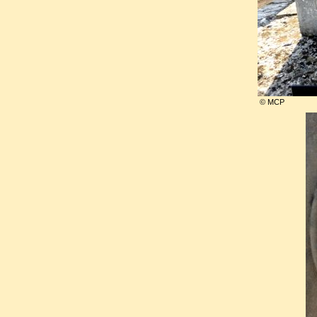
: Ehrich Weisz, dit Harry Houd
Jean-Eugène Robert-Houdin
Blois, sa ville natale, où sa
© MCP
aucune machinerie incroyable.
Jean-Pierre Dantan (1800-
familiale, était placé sur la
Avec lui, reposent sa s
Braconnier (1815-1901) et pl
issus de cette union, dont :
son fils, Georges Robert-
►