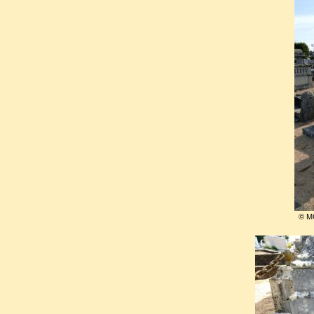
Célèbre, fortune faite, il se 
près de Blois, dans une ma
fonctionnait mécaniquemen
années à écrire pour les f
mémoires et des traités prat
Comment on devient sorcier
genre par la clarté de ses expl
© M
En1830, il avait épousé en pr
Houdin (1811-1843) dont il a
hommage au maître incontes
illustre illusionniste choisit 