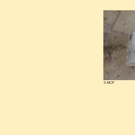
D’une santé fragile, plusieurs 
l’hôpital Georges Pompidou 
jusqu'au bout, elle n’avait pa
son mari avec lequel sa vie
longtemps.
© MCP
Le 16 novembre 2011, acco
socialiste, dont elle ne port
cœur, et d’une foule d'anonym
dernier hommage, Danielle