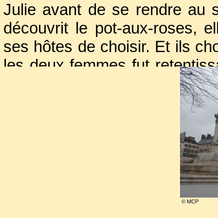
Julie avant de se rendre au
découvrit le pot-aux-roses, 
ses hôtes de choisir. Et ils ch
les deux femmes fut retentis
ne pardonna à sa « traîtresse 
ce qu’elle pensait, ne finit 
mais monta son propre salon 
1764.
Le succès fut immédiat. Femm
très habile à diriger la convers
© MCP
finesse faisaient oublier so