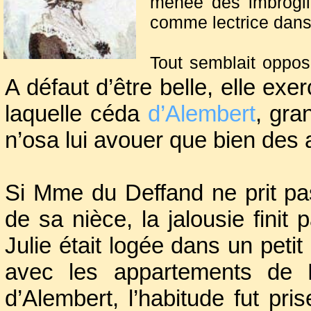
menée des imbroglios
comme lectrice dans
Tout semblait opp
Deffand était acerbe
A défaut d’être belle, elle exer
passionné, vibrant,
laquelle céda
d’Alembert
, gra
authentique.
Bien q
n’osa lui avouer que bien des 
c’est ainsi que Jul
apprentissage en ét
liens tissés entre 
Si Mme du Deffand ne prit p
de sa nièce, la jalousie finit
Julie était logée dans un pet
avec les appartements de 
d’Alembert, l’habitude fut pris