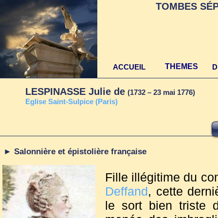
TOMBES SÉP
THEMES
ACCUEIL
D
LESPINASSE Julie de
(1732 – 23 mai 1776)
E
glise Saint-Sulpice (Paris)
► Salonnière et épistolière française
Fille illégitime du 
Deffand
, cette dern
le sort bien triste 