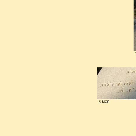
Après sa libération, pendant
lutter contre ses anciens vice
belle, faisant là encore pr
frappant sa mère qui ne l’ava
cette dernière, en 1886, acce
existence.
De garni en garni, d’hôpital 
proie à des alternances de mys
© MCP
paraître
Amour
et
Parallè
déconcertante dualité.