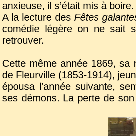
anxieuse, il s’était mis à boire.
A la lecture des
Fêtes galante
comédie légère on ne sait s
retrouver.
Cette même année 1869, sa r
de Fleurville (1853-1914), jeun
épousa l’année suivante, semb
ses démons. La perte de son 
avec
Arthur Rimbaud
, en 1
bonnes résolutions. Il aban
existence vagabonde avec son