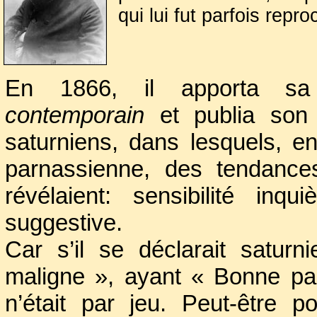
qui lui fut parfois repro
Ses premières lecture
ainsi que son pre
En 1866, il apporta sa
d’automne
-où il se mo
contemporain
et publia son 
de sa vocation, il
saturniens, dans lesquels, en
fréquentant les cafés l
parnassienne, des tendances
plusieurs auteurs.
révélaient: sensibilité inqu
suggestive.
Car s’il se déclarait satur
maligne », ayant « Bonne par
n’était par jeu. Peut-être 