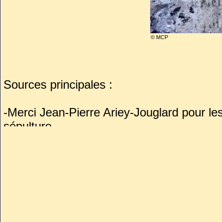
© MCP
Sources principales :
-Merci Jean-Pierre Ariey-Jouglard pour les
sépulture
-https://www.paris.fr/pages/l-esthetique-p
17216
-https://www.pariszigzag.fr/insolite/histoir
larchitecte-oublie-de-paris