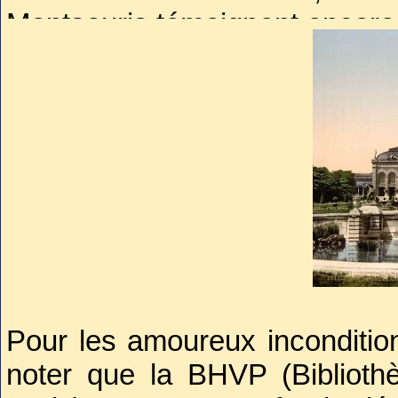
Montsouris témoignent encore
Dans la vision d’Haussmann, i
puissent trouver un jardin 
domicile. Dans cette approche
urbanisa les jardins autant qu’il
avec
Notre homme s’intéressait égal
que sa carrière s’acheva en
avec Jules Bourdais (1835-
l’Exposition universelle de 18
Pour les amoureux incondition
les accents mauresques expr
noter que la BHVP (Bibliothè
mais qui passa. Détruit en 