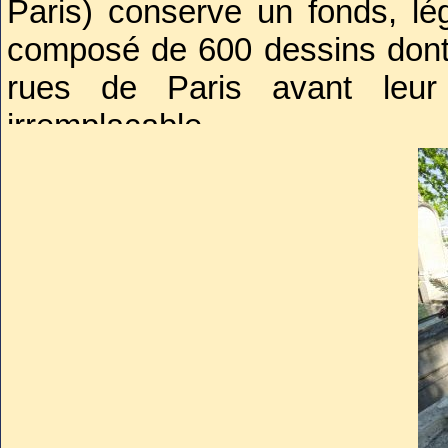
Paris) conserve un fonds, lé
magnifique perspective du Troc
composé de 600 dessins dont 
aussi le
couvent des Filles d
rues de Paris avant leur 
Chaillot
)
irremplaçable.
Gabriel Davioud fut inhumé 
La stèle représente un ber
Raoul (1860-1864), un des enfa
fin des années 2000, pierre t
Davioud disparurent soudain
signe d’autant plus évident d
nouveau nom apparaissait grav