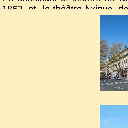
1862, et le théâtre lyrique, d
qui se font face place du Chât
est également redevable.