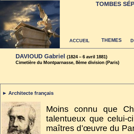
TOMBES SÉP
THEMES
ACCUEIL
D
DAVIOUD Gabriel
(1824 – 6 avril 1881)
Cimetière du Montparnasse, 8ème division (Paris)
Dernière mise à jour
au 22 juin 2021
► Architecte français
Moins connu que Char
talentueux que celui-ci
maîtres d’œuvre du Par