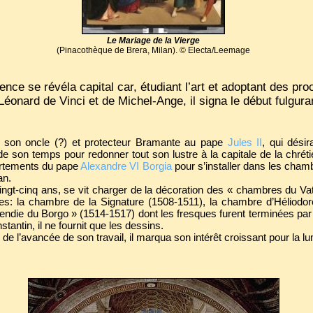
Le Mariage de la Vierge
(Pinacothèque de Brera, Milan). © Electa/Leemage
ence se révéla capital car, étudiant l’art et adoptant des pr
éonard de Vinci et de Michel-Ange, il signa le début fulgura
on oncle (?) et protecteur Bramante au pape
Jules II
, qui désir
 de son temps pour redonner tout son lustre à la capitale de la chréti
partements du pape
Alexandre VI Borgia
pour s’installer dans les cham
an.
ngt-cinq ans, se vit charger de la décoration des « chambres du Vati
les: la chambre de la Signature (1508-1511), la chambre d’Héliodor
endie du Borgo » (1514-1517) dont les fresques furent terminées par
antin, il ne fournit que les dessins.
de l’avancée de son travail, il marqua son intérêt croissant pour la lu