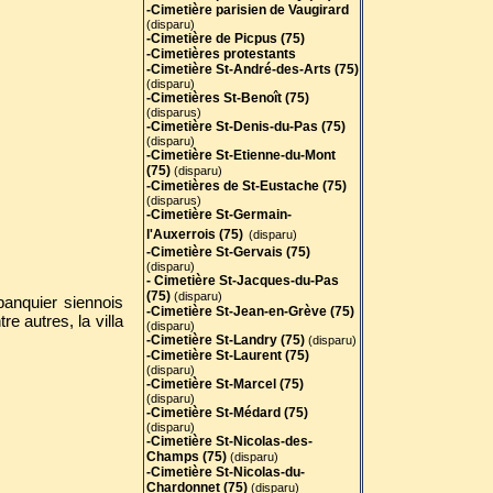
-Cimetière parisien de Vaugirard
(disparu)
-Cimetière de Picpus (75)
-Cimetières protestants
-Cimetière St-André-des-Arts (75
)
(disparu)
-Cimetières St-Benoît (75)
(disparus)
-Cimetière St-Denis-du-Pas (75)
(disparu)
-Cimetière St-Etienne-du-Mont
(75)
(disparu)
-Cimetières de St-Eustache (75)
(disparus)
-Cimetière St-Germain-
l'Auxerrois (75)
(disparu)
-Cimetière St-Gervais (75)
(disparu)
- Cimetière St-Jacques-du-Pas
(75)
(disparu)
banquier siennois
-Cimetière St-Jean-en-Grève (75)
e autres, la villa
(disparu)
-Cimetière St-Landry (75)
(disparu)
-Cimetière St-Laurent (75)
(disparu)
-Cimetière St-Marcel (75)
(disparu)
-Cimetière St-Médard (75)
(disparu)
-Cimetière St-Nicolas-des-
Champs (75)
(disparu)
-Cimetière St-Nicolas-du-
Chardonnet (75)
(disparu)