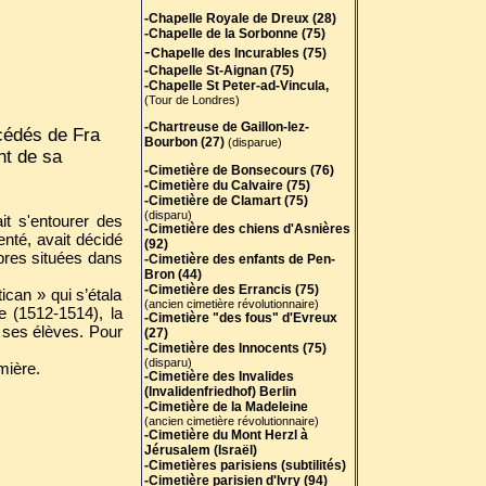
-Chapelle Royale de Dreux (28)
-Chapelle de la Sorbonne (75)
-
Chapelle des Incurables (75)
-Chapelle St-Aignan (75)
-Chapelle St Peter-ad-Vincula,
(Tour de Londres)
-Chartreuse de Gaillon-lez-
océdés de Fra
Bourbon (27)
(disparue)
nt de sa
-Cimetière de Bonsecours (76)
-Cimetière du Calvaire (75)
-Cimetière de Clamart (75)
(disparu)
ait s'entourer des
-Cimetière des chiens d'Asnières
enté, avait décidé
(92)
bres situées dans
-Cimetière des enfants de Pen-
Bron (44)
-Cimetière des Errancis (75)
can » qui s’étala
(ancien cimetière révolutionnaire)
e (1512-1514), la
-Cimetière "des fous" d'Evreux
 ses élèves. Pour
(27)
-Cimetière des Innocents (75)
(disparu)
mière.
-Cimetière des Invalides
(Invalidenfriedhof) Berlin
-Cimetière de la Madeleine
(ancien cimetière révolutionnaire)
-Cimetière du Mont Herzl à
Jérusalem (Israël)
-Cimetières parisiens (subtilités)
-Cimetière parisien d'Ivry (94)