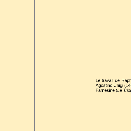
Le travail de Raph
Agostino Chigi (146
Farnésine (
Le Tri