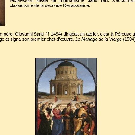
l'expression idéale de l'humanisme dans l'art, s'accompli
classicisme de la seconde Renaissance.
 père, Giovanni Santi († 1494) dirigeait un atelier, c’est à Pérouse q
age et signa son premier chef-d’œuvre,
Le Mariage de la Vierge
(1504)