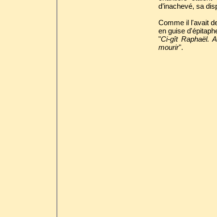
d’inachevé, sa dis
Comme il l'avait 
en guise d'épitaph
"
Ci-gît Raphaël. A
mourir
".