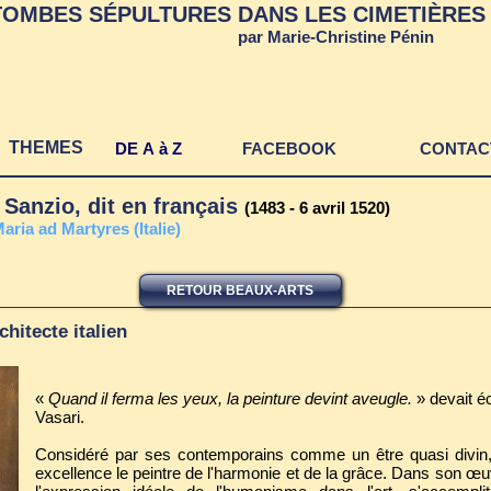
TOMBES SÉPULTURES DANS LES CIMETIÈRES 
par Marie-Christine Pénin
THEMES
DE A à Z
FACEBOOK
CONTAC
Sanzio, dit en français
(1483 - 6 avril 1520)
ria ad Martyres (Italie)
RETOUR BEAUX-ARTS
chitecte italien
«
Quand il ferma les yeux, la peinture devint aveugle.
» devait éc
Vasari.
Considéré par ses contemporains comme un être quasi divin,
excellence le peintre de l'harmonie et de la grâce. Dans son œuv