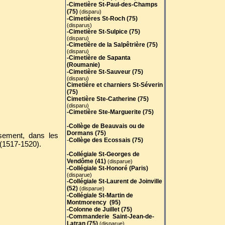
-Cimetière St-Paul-des-Champs
(75)
(disparu)
-Cimetières St-Roch (75)
(disparus)
-Cimetière St-Sulpice (75)
(disparu)
-Cimetière de la Salpêtrière (75)
(disparu)
-Cimetière de Sapanta
(Roumanie)
-Cimetière St-Sauveur (75)
(disparu)
Cimetière et charniers St-Séverin
(75)
Cimetière Ste-Catherine (75)
(disparu)
-Cimetière Ste-Marguerite (75)
-Collège de Beauvais ou de
Dormans (75)
ssement, dans les
-
Collège des Ecossais (75)
(1517-1520).
-Collégiale St-Georges de
Vendôme (41)
(disparue)
-Collégiale St-Honoré (Paris)
(disparue)
-Collégiale St-Laurent de Joinville
(52)
(disparue)
-Collégiale St-Martin de
Montmorency (95)
-Colonne de Juillet (75)
-Commanderie Saint-Jean-de-
Latran (75)
(disparue)