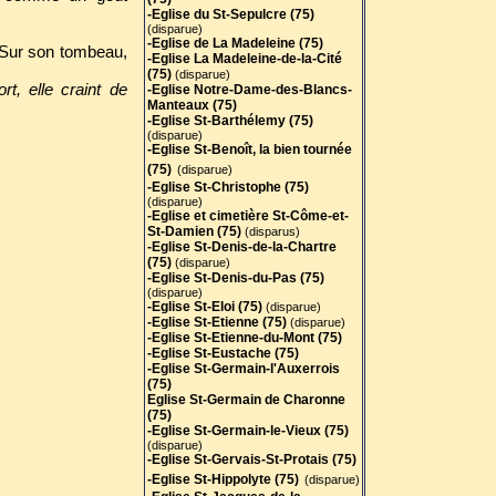
-Eglise du St-Sepulcre (75)
(disparue)
-Eglise de La Madeleine (75)
 Sur son tombeau,
-Eglise La Madeleine-de-la-Cité
(75)
(disparue)
rt, elle craint de
-Eglise Notre-Dame-des-Blancs-
Manteaux (75)
-Eglise St-Barthélemy (75)
(disparue)
-Eglise St-Benoît, la bien tournée
(75)
(disparue)
-Eglise St-Christophe (75)
(disparue)
-Eglise et cimetière St-Côme-et-
St-Damien (75)
(disparus)
-Eglise St-Denis-de-la-Chartre
(75)
(disparue)
-Eglise St-Denis-du-Pas (75)
(disparue)
-Eglise St-Eloi (75)
(disparue)
-Eglise St-Etienne (75)
(disparue)
-Eglise St-Etienne-du-Mont (75)
-Eglise St-Eustache (75)
-Eglise St-Germain-l'Auxerrois
(75)
Eglise St-Germain de Charonne
(75)
-Eglise St-Germain-le-Vieux (75)
(disparue)
-Eglise St-Gervais-St-Protais (75
)
-Eglise St-Hippolyte (75)
(disparue)