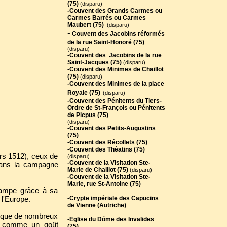
(75)
(disparu)
-Couvent des Grands Carmes ou
Carmes Barrés ou Carmes
Maubert (75)
(disparu)
-
Couvent des Jacobins réformés
de la rue Saint-Honoré (75)
(disparu)
-Couvent des Jacobins de la rue
Saint-Jacques (75)
(disparu)
-Couvent des Minimes de Chaillot
(75
)
(disparu)
-Couvent des Minimes de la place
Royale (75)
(disparu)
-Couvent des Pénitents du Tiers-
Ordre de St-François ou Pénitents
de Picpus (75)
(disparu)
-Couvent des Petits-Augustins
(75)
-Couvent des Récollets (75)
-Couvent des Théatins (75)
vers 1512), ceux de
(disparu)
-Couvent de la Visitation Ste-
 dans la campagne
Marie de Chaillot (75)
(disparu)
-Couvent de la Visitation Ste-
Marie, rue St-Antoine (75)
stampe grâce à sa
l'Europe.
-Crypte impériale des Capucins
de Vienne (Autriche)
rs que de nombreux
-Eglise du Dôme des Invalides
le, comme un goût
(75)