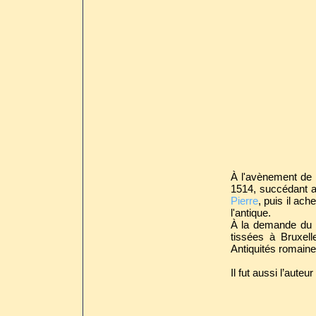
À l'avènement de 
1514, succédant au
Pierre
, puis il ac
l'antique.
À la demande du pa
tissées à Bruxell
Antiquités romaines
Il fut aussi l’aute