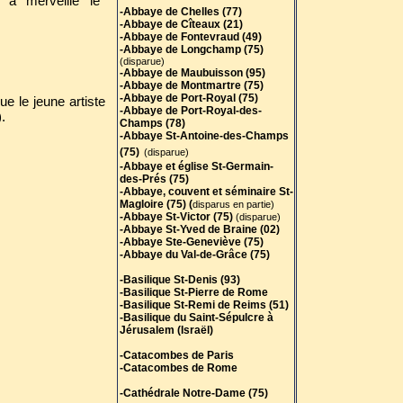
t à merveille le
-Abbaye de Chelles (77)
-Abbaye de Cîteaux (21)
-Abbaye de Fontevraud (49)
-Abbaye de Longchamp (75)
(disparue)
-Abbaye de Maubuisson (95)
-Abbaye de Montmartre (75)
-Abbaye de Port-Royal (75)
ue le jeune artiste
-Abbaye de Port-Royal-des-
.
Champs (78)
-Abbaye St-Antoine-des-Champs
(75)
(disparue)
-Abbaye et église St-Germain-
des-Prés (75)
-Abbaye, couvent et séminaire St-
Magloire (75) (
disparus en partie)
-Abbaye St-Victor (75)
(disparue)
-Abbaye St-Yved de Braine (02)
-Abbaye Ste-Geneviève (75)
-Abbaye du Val-de-Grâce (75)
-Basilique St-Denis (93)
-Basilique St-Pierre de Rome
-Basilique St-Remi de Reims (51)
-Basilique du Saint-Sépulcre à
Jérusalem (Israël)
-Catacombes de Paris
-Catacombes de Rome
-Cathédrale Notre-Dame (75)