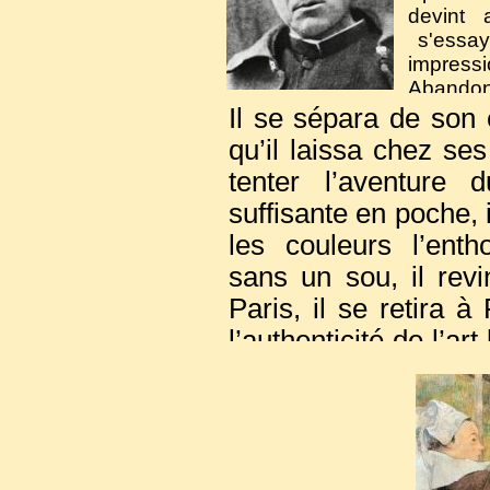
devint 
s'essaya
impressi
Abandonn
alors à
Il se sépara de son
bourgeo
qu’il laissa chez se
permettait
tenter l’aventur
suffisante en poche, 
les couleurs l’ent
sans un sou, il rev
Paris, il se retira à
l’authenticité de l’ar
de peintres d’avant-
forme d’expression f
Fortement impressi
style élaboré par