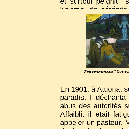
et surtout peignit 
lyrisme, de séréni
majeure, parfois re
et qu'il considérait
D'où venons-nous ?
Mais après quelqu
administratifs et plu
préférée de ses en
santé s’en mêlèrent. 
D'où venons-nous ? Que so
fut le départ pour 
l'inspiration.
En 1901, à Atuona, sur
paradis. Il déchant
abus des autorités su
Affaibli, il était fat
appeler un pasteur. M