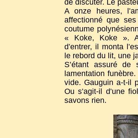
de discuter. Le pasteu
A onze heures, l'a
affectionné que ses 
coutume polynésienne
« Koke, Koke ». A
d'entrer, il monta l'
le rebord du lit, une 
S’étant assuré de 
lamentation funèbre. 
vide. Gauguin a-t-il
Ou s'agit-il d'une f
savons rien.
Bientôt la petite cha
sincèrement affligés.
que Gauguin, catholi