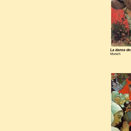
technique, il peig
Jacob
(1888). La p
disparaissaient au pr
La danse de
Munich