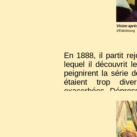
Vision aprè
d'Edimbourg
En 1888, il partit re
lequel il découvrit 
peignirent la série 
étaient trop dive
exacerbées. Dépressi
termina sur le fame
Gogh.
De retour en Bretagn
bouleversant de Van 