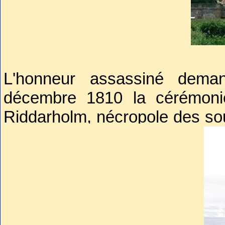
tombe.
L'honneur assassiné deman
décembre 1810 la cérémonie
Riddarholm, nécropole des sou
de son titre de maréchal du 
à l’ordre des Séraphins sans q
Pour s’en assurer les magasi
fermés et cette fois les tro
réelles au cas où. Peu de mo