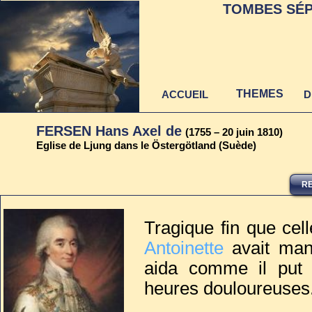
TOMBES SÉP
THEMES
ACCUEIL
D
FERSEN Hans Axel de
(1755 – 20 juin 1810)
Eglise de Ljung dans le Östergötland (Suède)
RE
Dernière mise à jour
au 22 juin 2021
Tragique fin que ce
Antoinette
avait mani
aida comme il put l
heures douloureuses