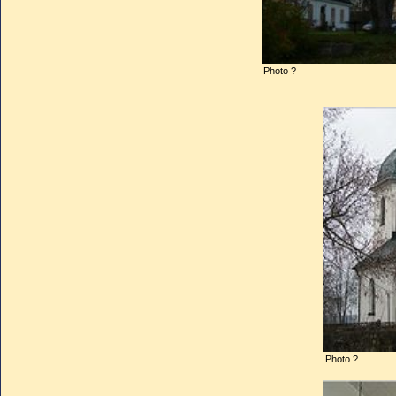
En même temps qu’il faisait bâ
décida de reconstruire une 
Photo ?
autre très ancienne. Les tra
Mort en 1794, il ne la vit jamai
Photo ?