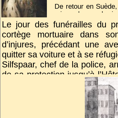
De retour en Suède, i
mieux du monde, jusq
Charles Auguste ad
Le jour des funérailles du p
subite pour un me
cortège mortuaire dans so
rumeurs d’empoison
d’injures, précédant une ave
Cette fois les rumeu
que le prince Char
quitter sa voiture et à se réfu
Axel Fersen avec l’a
Silfspaar, chef de la police, a
de sa protection jusqu’à l’Hôt
cette aide providentielle. Il ig
vie à l’âme noire du complot co
A peine dehors, Fersen se re