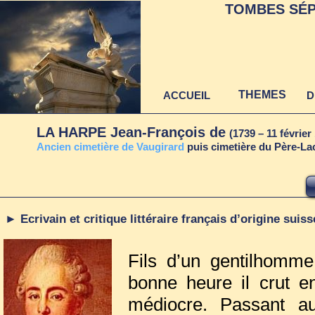
TOMBES SÉP
THEMES
ACCUEIL
D
LA HARPE Jean-François de
(1739 – 11 février
A
ncien cimetière de Vaugirard
puis cimetière du Père-Lac
► Ecrivain et critique littéraire français d’origine suiss
Fils d’un gentilhomme
bonne heure il crut e
médiocre. Passant au