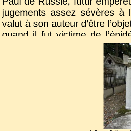
Paul de Russie, futur empereur
jugements assez sévères à l
valut à son auteur d’être l’obj
quand il fut victime de l’épi
Paris.
Jean-François La Harpe fut i
de Vaugirard
dont le terrai
1837 entraînant les premières
Sa dépouille fut translatée a
1838 où elle trouva asile,
l’enclos du Bosquet près 