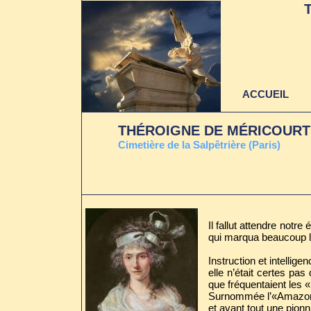
ACCUEIL
THÉROIGNE DE MÉRICOURT A
C
imetière de la Salpêtrière (Paris)
Il fallut attendre notr
qui marqua beaucoup l
Instruction et intellig
elle n’était certes pas
que fréquentaient les « 
Surnommée l’«Amazone d
et avant tout une pion