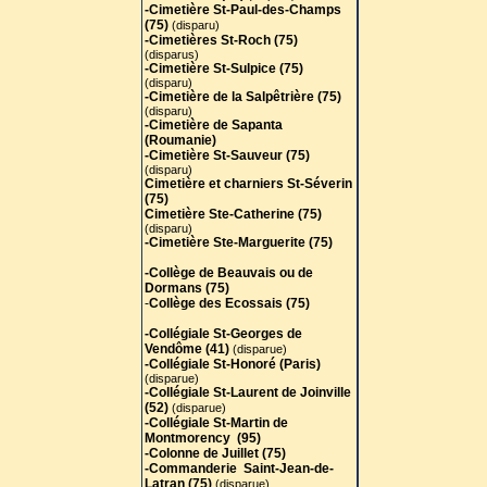
-Cimetière St-Paul-des-Champs
(75)
(disparu)
-Cimetières St-Roch (75)
(disparus)
-Cimetière St-Sulpice (75)
(disparu)
-Cimetière de la Salpêtrière (75)
(disparu)
-Cimetière de Sapanta
(Roumanie)
-Cimetière St-Sauveur (75)
(disparu)
Cimetière et charniers St-Séverin
(75)
Cimetière Ste-Catherine (75)
(disparu)
-Cimetière Ste-Marguerite (75)
-Collège de Beauvais ou de
Dormans (75)
-
Collège des Ecossais (75)
-Collégiale St-Georges de
Vendôme (41)
(disparue)
-Collégiale St-Honoré (Paris)
(disparue)
-Collégiale St-Laurent de Joinville
(52)
(disparue)
-Collégiale St-Martin de
Montmorency (95)
-Colonne de Juillet (75)
-Commanderie Saint-Jean-de-
Latran (75)
(disparue)