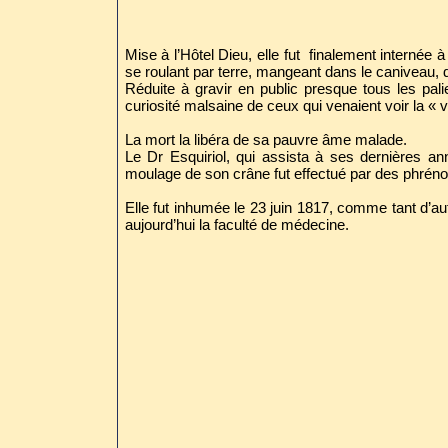
Mise à l’Hôtel Dieu, elle fut finalement internée
se roulant par terre, mangeant dans le caniveau, dev
Réduite à gravir en public presque tous les palie
curiosité malsaine de ceux qui venaient voir la « ve
La mort la libéra de sa pauvre âme malade.
Le Dr Esquiriol, qui assista à ses dernières a
moulage de son crâne fut effectué par des phrén
Elle fut inhumée le 23 juin 1817, comme tant d’
aujourd’hui la faculté de médecine.