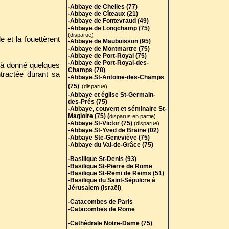
-Abbaye de Chelles (77)
-Abbaye de Cîteaux (21)
-Abbaye de Fontevraud (49)
-Abbaye de Longchamp (75)
(disparue)
 et la fouettèrent
-Abbaye de Maubuisson (95)
-Abbaye de Montmartre (75)
-Abbaye de Port-Royal (75)
-Abbaye de Port-Royal-des-
éjà donné quelques
Champs (78)
ntractée durant sa
-Abbaye St-Antoine-des-Champs
(75)
(disparue)
-Abbaye et église St-Germain-
des-Prés (75)
-Abbaye, couvent et séminaire St-
Magloire (75) (
disparus en partie)
-Abbaye St-Victor (75)
(disparue)
-Abbaye St-Yved de Braine (02)
-Abbaye Ste-Geneviève (75)
-Abbaye du Val-de-Grâce (75)
-Basilique St-Denis (93)
-Basilique St-Pierre de Rome
-Basilique St-Remi de Reims (51)
-Basilique du Saint-Sépulcre à
Jérusalem (Israël)
-Catacombes de Paris
-Catacombes de Rome
-Cathédrale Notre-Dame (75)