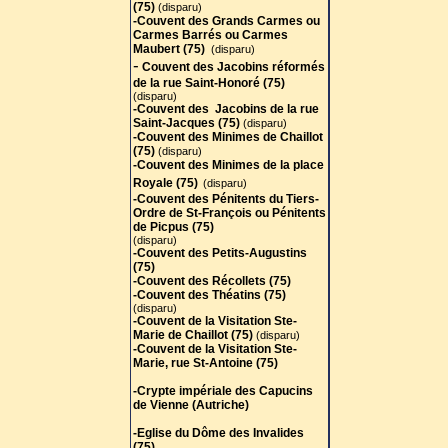
(75)
(disparu)
-Couvent des Grands Carmes ou
Carmes Barrés ou Carmes
Maubert (75)
(disparu)
-
Couvent des Jacobins réformés
de la rue Saint-Honoré (75)
(disparu)
-Couvent des Jacobins de la rue
Saint-Jacques (75)
(disparu)
-Couvent des Minimes de Chaillot
(75
)
(disparu)
-Couvent des Minimes de la place
Royale (75)
(disparu)
-Couvent des Pénitents du Tiers-
Ordre de St-François ou Pénitents
de Picpus (75)
(disparu)
-Couvent des Petits-Augustins
(75)
-Couvent des Récollets (75)
-Couvent des Théatins (75)
(disparu)
-Couvent de la Visitation Ste-
Marie de Chaillot (75)
(disparu)
-Couvent de la Visitation Ste-
Marie, rue St-Antoine (75)
-Crypte impériale des Capucins
de Vienne (Autriche)
-Eglise du Dôme des Invalides
(75)