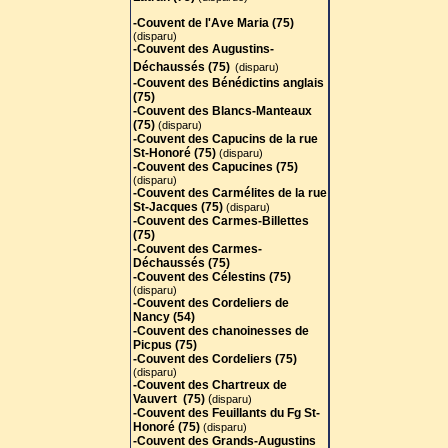
-Couvent de l'Ave Maria (75)
(disparu)
-Couvent des Augustins-
Déchaussés (75)
(disparu)
-Couvent des Bénédictins anglais
(75)
-
Couvent des Blancs-Manteaux
(75)
(disparu)
-Couvent des Capucins de la rue
St-Honoré (75)
(disparu)
-Couvent des Capucines (75)
(disparu)
-Couvent des Carmélites de la rue
St-Jacques (75)
(disparu)
-Couvent des Carmes-Billettes
(75)
-Couvent des Carmes-
Déchaussés (75)
-Couvent des Célestins (75)
(disparu)
-Couvent des Cordeliers de
Nancy (54)
-Couvent des chanoinesses de
Picpus (75)
-Couvent des Cordeliers (75)
(disparu)
-Couvent des Chartreux de
Vauvert (75)
(
disparu)
-Couvent des Feuillants du Fg St-
Honoré (75)
(disparu)
-Couvent des Grands-Augustins