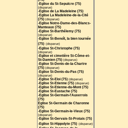
-Eglise du St-Sepulcre (75)
(disparue)
-Eglise de La Madeleine (75)
-Eglise La Madeleine-de-la-Cité
(75)
(disparue)
-Eglise Notre-Dame-des-Blancs-
Manteaux (75)
-Eglise St-Barthélemy (75)
(disparue)
-Eglise St-Benoît, la bien tournée
(75)
(disparue)
-Eglise St-Christophe (75)
(disparue)
-Eglise et cimetière St-Côme-et-
St-Damien (75)
(disparus)
-Eglise St-Denis-de-la-Chartre
(75)
(disparue)
-Eglise St-Denis-du-Pas (75)
(disparue)
-Eglise St-Eloi (75)
(disparue)
-Eglise St-Etienne (75)
(disparue)
-Eglise St-Etienne-du-Mont (75)
-Eglise St-Eustache (75)
-Eglise St-Germain-l'Auxerrois
(75)
Eglise St-Germain de Charonne
(75)
-Eglise St-Germain-le-Vieux (75)
(disparue)
-Eglise St-Gervais-St-Protais (75
)
-Eglise St-Hippolyte (75)
(disparue)