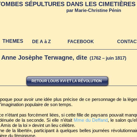
TOMBES SÉPULTURES DANS LES CIMETIÈRES 
par Marie-Christine Pénin
THEMES
DE A à Z
FACEBOOK
CONTAC
nne Josèphe Terwagne, dite
(1762 – juin 1817)
RETOUR LOUIS XVI ET LA RÉVOLUTION
e époque pour avoir une idée plus précise de ce personnage de la lége
’imagination populaire de son temps.
ence n’étant pas forcément liées, si cette fille de paysans pouvait man
 dénuée de la seconde. Si elle n’était
Mme du Deffand
, le salon qu’el
Amis de la loi » devint un lieu célèbre.
e la liberté», participant à quelques belles journées révolutionnaire
nière du féminisme.