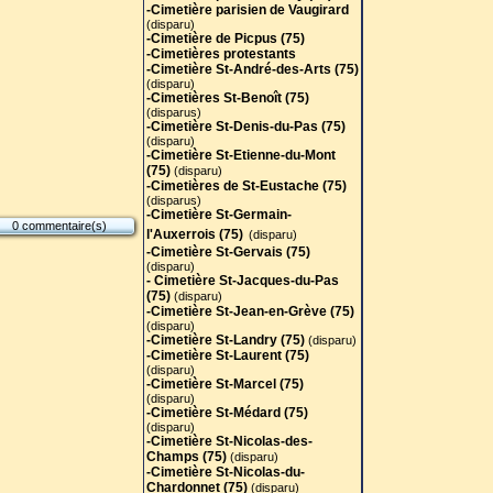
-Cimetière parisien de Vaugirard
(disparu)
-Cimetière de Picpus (75)
-Cimetières protestants
-Cimetière St-André-des-Arts (75
)
(disparu)
-Cimetières St-Benoît (75)
(disparus)
-Cimetière St-Denis-du-Pas (75)
(disparu)
-Cimetière St-Etienne-du-Mont
(75)
(disparu)
-Cimetières de St-Eustache (75)
(disparus)
-Cimetière St-Germain-
0 commentaire(s)
l'Auxerrois (75)
(disparu)
-Cimetière St-Gervais (75)
(disparu)
- Cimetière St-Jacques-du-Pas
(75)
(disparu)
-Cimetière St-Jean-en-Grève (75)
(disparu)
-Cimetière St-Landry (75)
(disparu)
-Cimetière St-Laurent (75)
(disparu)
-Cimetière St-Marcel (75)
(disparu)
-Cimetière St-Médard (75)
(disparu)
-Cimetière St-Nicolas-des-
Champs (75)
(disparu)
-Cimetière St-Nicolas-du-
Chardonnet (75)
(disparu)