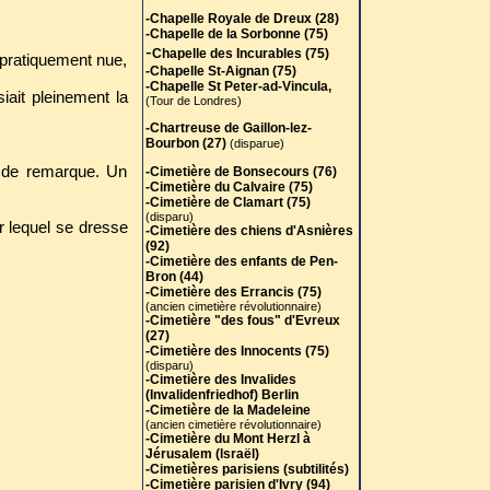
-Chapelle Royale de Dreux (28)
-Chapelle de la Sorbonne (75)
-
Chapelle des Incurables (75)
 pratiquement nue,
-Chapelle St-Aignan (75)
-Chapelle St Peter-ad-Vincula,
iait pleinement la
(Tour de Londres)
-Chartreuse de Gaillon-lez-
Bourbon (27)
(disparue)
e de remarque. Un
-Cimetière de Bonsecours (76)
-Cimetière du Calvaire (75)
-Cimetière de Clamart (75)
(disparu)
 lequel se dresse
-Cimetière des chiens d'Asnières
(92)
-Cimetière des enfants de Pen-
Bron (44)
-Cimetière des Errancis (75)
(ancien cimetière révolutionnaire)
-Cimetière "des fous" d'Evreux
(27)
-Cimetière des Innocents (75)
(disparu)
-Cimetière des Invalides
(Invalidenfriedhof) Berlin
-Cimetière de la Madeleine
(ancien cimetière révolutionnaire)
-Cimetière du Mont Herzl à
Jérusalem (Israël)
-Cimetières parisiens (subtilités)
-Cimetière parisien d'Ivry (94)