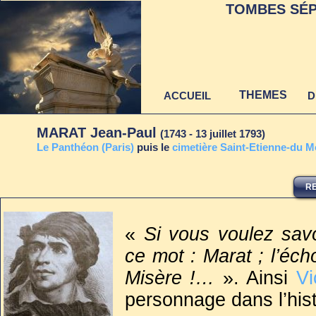
TOMBES SÉP
THEMES
ACCUEIL
D
MARAT Jean-Paul
(1743 - 13 juillet 1793)
L
e Panthéon (Paris)
puis le
ci
metière Saint-Etienne-du Mo
RE
Dernière mise à jour
au 22 juin 2021
«
Si vous voulez savo
ce mot : Marat ; l’écho
Misère !…
». Ainsi
Vi
personnage dans l’hist