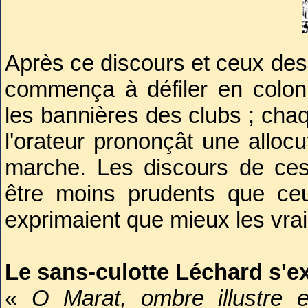
recouvrait le dernier asile de
sorte de pyramide quadrangul
lisait gravée sur la pierre ce
Après ce discours et ceux des 
Marat, l'Ami du peuple, assas
commença à défiler en colo
le 13 juillet 1793. Tout auto
les bannières des clubs ; chaqu
arbustes pleins de vie, et qu
l'orateur prononçât une allocu
d'eux-mêmes, comme les 
marche. Les discours de ces
symbolisaient. Le tout pour si
être moins prudents que ceu
sous huit deniers.
exprimaient que mieux les vra
Dans la bière, à côté du cor
l'une renfermait les entraille
Le sans-culotte Léchard s'e
victime. Les œuvres de l'infat
«
O Marat, ombre illustre et