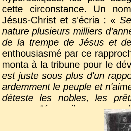
moi qu'on a voulu assassiner,
cette circonstance. Un no
pas moi qu'il faut venger, c'
Jésus-Christ et s'écria : «
Se
Marat devienne une semence d
nature plusieurs milliers d'a
nous imiterons ta mâle énerg
de la trempe de Jésus et d
traîtres avec la massue de l
enthousiasmé par ce rapproch
mort à force de courage, à for
monta à la tribune pour le dé
force de vertus républicaines
est juste sous plus d'un rap
sanglant, sur le poignard qui t
ardemment le peuple et n'aim
»
déteste les nobles, les prêt
comme Jésus, il ne cesse d
Et j’en passe…
société ; comme Jésus, il me