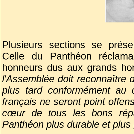
La quasi-totalité de la pres
déroulement de la pompe funèb
en connait tous les détails. Ell
18h au 17 juillet à 2h du matin
Plusieurs sections se prés
cœur.
Celle du Panthéon réclam
Entrecoupé de discours ins
honneurs dus aux grands h
peine d’être rapporté.
l'Assemblée doit reconnaître d
plus tard conformément au 
français ne seront point offen
cœur de tous les bons répub
Panthéon plus durable et plus 