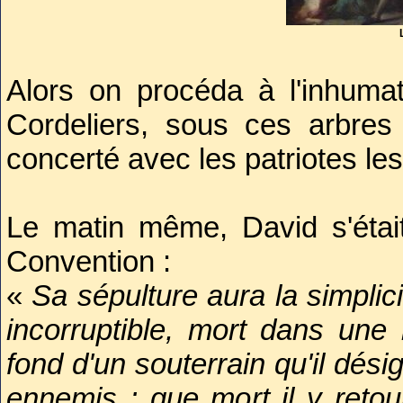
David
avait fait couvrir le co
pour combattre la putréfactio
des parfums, on y répandait 
Alors on procéda à l'inhuma
avait déposé la baignoire et
Cordeliers, sous ces arbres 
martyr ; tout était dispos
concerté avec les patriotes les
circonstances qui avaient ac
assassinat.
Le matin même, David s'étai
Convention :
C'est le mardi 16, vers l
«
Sa sépulture aura la simplic
commença la cérémonie funèb
incorruptible, mort dans une
l'ordonnateur. La bière était 
fond d'un souterrain qu'il dés
repos élevé sur des gradins
ennemis ; que mort il y reto