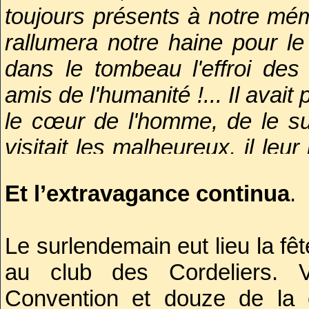
déposées dans la tombe.
toujours présents à notre mém
rallumera notre haine pour l
Arrivé dans le jardin des Cor
dans le tombeau l'effroi des
déposé sous les arbres. Le pe
amis de l'humanité !... Il avait
silence. Le président de l
le cœur de l'homme, de le s
discours éloquent, dans leq
visitait les malheureux, il leur
arriverait bientôt où Marat ser
leurs larmes, il plaidait sur
Et l’extravagance continua
.
pas, par des démarches hâtée
ulcérée, la cause de l'homme p
des reproches de la part des 
général perfide, il était le pèr
Le surlendemain eut lieu la fê
que la liberté ne pouvait périr 
du soldat opprimé... Quoi 
au club des Cordeliers. 
que la consolider.
descendu dans l'empire des 
Convention et douze de la 
toi sera immortel ; ta mémoir