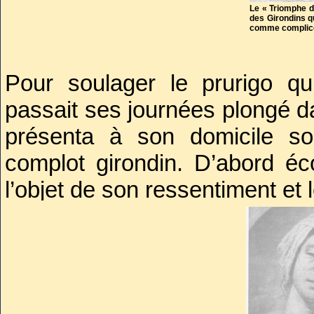
Le « Triomphe d
des Girondins q
comme complice
Pour soulager le prurigo qu
passait ses journées plongé d
présenta à son domicile s
complot girondin. D’abord écon
l’objet de son ressentiment et 
Alors même que sa mort devait
d’un, tout le monde s’accord
provoquée par les circonstance