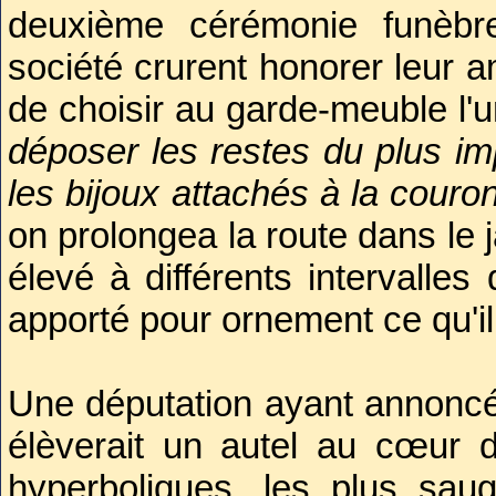
deuxième cérémonie funèb
gloire de la patrie, et si tu n
société crurent honorer leur 
place est dans le cœur de tou
de choisir au garde-meuble l
déposer les restes du plus i
L’orateur de la section de la
les bijoux attachés à la couro
«
Il est mort, l'Ami du peuple. 
on prolongea la route dans le 
sa conduite, ses écrits, sa p
élevé à différents intervalle
consternation du peuple, voil
apporté pour ornement ce qu'il
éloges, Il me semble ent
Républicains, séchez vos pl
Une députation ayant annoncé 
lamenter ; le républicain ne v
élèverait un autel au cœur d
malheurs de la patrie, et il 
hyperboliques, les plus sau