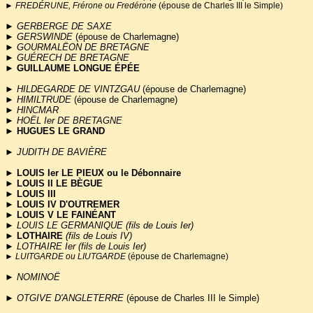
►
FREDÉRUNE, Frérone ou Fredérone
(épouse de Charles III le Simple)
►
GERBERGE DE SAXE
►
GERSWINDE
(épouse de Charlemagne)
►
GOURMALËON DE BRETAGNE
►
GUÉRECH DE BRETAGNE
►
GUILLAUME LONGUE ÉPÉE
►
HILDEGARDE DE VINTZGAU
(épouse de Charlemagne)
►
HIMILTRUDE
(épouse de Charlemagne)
►
HINCMAR
►
HOËL Ier DE BRETAGNE
►
HUGUES LE GRAND
►
JUDITH DE BAVIÈRE
► LOUIS Ier LE PIEUX ou le Débonnaire
►
LOUIS II LE BÈGUE
►
LOUIS III
►
LOUIS IV D'OUTREMER
►
LOUIS V LE FAINÉANT
►
LOUIS LE GERMANIQUE (fils de Louis Ier)
►
LOTHAIRE
(fils de Louis IV)
►
LOTHAIRE Ier (fils de Louis Ier)
►
LUITGARDE ou LIUTGARDE
(épouse de Charlemagne)
►
NOMINOË
►
OTGIVE D'ANGLETERRE
(épouse de Charles III le Simple)