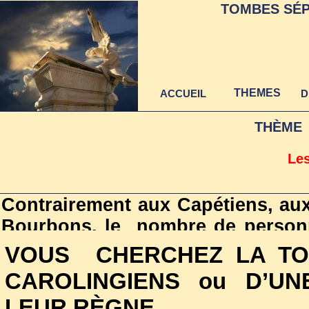
TOMBES SÉP
THEMES
ACCUEIL
D
THÈME
Le
Contrairement aux Capétiens, aux 
Bourbons, le nombre de personn
carolingien n'est pas suffisemme
VOUS CHERCHEZ LA TO
d'une page dédiée à chacun de 
CAROLINGIENS ou D’UN
Carolingiens et des personnali
LEUR RÈGNE