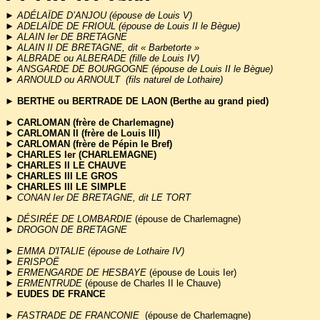
respectif est-il réuni.
►
ADÉLAÏDE D’ANJOU
(épouse de Louis V)
Cette page est régulièr
►
ADELAÏDE DE FRIOUL (épouse de Louis II le Bègue)
►
ALAIN Ier DE BRETAGNE
personnalité que vous ch
►
ALAIN II DE BRETAGNE, dit « Barbetorte »
►
ALBRADE ou ALBERADE (fille de Louis IV)
►
ANSGARDE DE BOURGOGNE (épouse de Louis II le Bègue)
l'objet d'un article, n'hésite
►
ARNOULD ou ARNOULT (fils naturel de Lothaire)
page.
► BERTHE ou
BERTRADE DE LAON (Berthe au grand pied)
►
CARLOMAN (frère de Charlemagne)
►
CARLOMAN II (frère de Louis III)
►
CARLOMAN (frère de Pépin le Bref)
► CHARLES Ier (CHARLEMAGNE)
►
CHARLES II LE CHAUVE
►
CHARLES III LE GROS
►
CHARLES III LE SIMPLE
►
CONAN Ier DE BRETAGNE, dit LE TORT
►
DÉSIRÉE DE LOMBARDIE
(épouse de Charlemagne)
►
DROGON DE BRETAGNE
►
EMMA D'ITALIE (épouse de Lothaire IV)
►
ERISPOË
►
ERMENGARDE DE HESBAYE
(épouse de Louis Ier)
►
ERMENTRUDE
(épouse de Charles II le Chauve)
►
EUDES DE FRANCE
►
FASTRADE DE FRANCONIE
(épouse de Charlemagne)