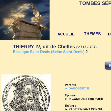
TOMBES SÉP
THEMES
ACCUEIL
D
THIERRY IV, dit de Chelles
(v.713 - 737)
Basilique Saint-Denis (Seine-Saint-Denis)
?
R
Parents
:
► DAGOBERT III
Epouse :
► INCONNUE s'il fut marié
Enfant :
► PAS D'ENFANT CONNU