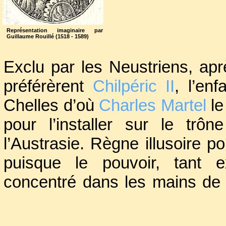
Représentation imaginaire par
Guillaume Rouillé (1518 - 1589)
Exclu par les Neustriens, apr
préférèrent
Chilpéric II
, l’en
Chelles d’où
Charles Martel
le
pour l’installer sur le trô
l’Austrasie. Règne illusoire p
puisque le pouvoir, tant exé
concentré dans les mains de 
Fut une époque où les ro
gouvernés par les maires, pou