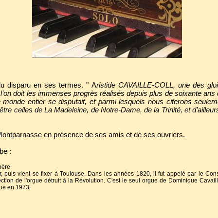
du disparu en ses termes. " A
ristide CAVAILLE-COLL, une des gloir
e l’on doit les immenses progrès réalisés depuis plus de soixante ans 
 monde entier se disputait, et parmi lesquels nous citerons seule
tre celles de La Madeleine, de Notre-Dame, de la Trinité, et d’ailleur
u Montparnasse en présence de ses amis et de ses ouvriers.
be :
père
r, puis vient se fixer à Toulouse. Dans les années 1820, il fut appelé par le Con
tion de l'orgue détruit à la Révolution. C'est le seul orgue de Dominique Cavaill
que en 1973.