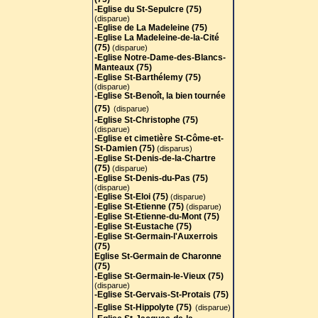
-Eglise du St-Sepulcre (75)
(disparue)
-Eglise de La Madeleine (75)
-Eglise La Madeleine-de-la-Cité
(75)
(disparue)
-Eglise Notre-Dame-des-Blancs-
Manteaux (75)
-Eglise St-Barthélemy (75)
(disparue)
-Eglise St-Benoît, la bien tournée
(75)
(disparue)
-Eglise St-Christophe (75)
(disparue)
-Eglise et cimetière St-Côme-et-
St-Damien (75)
(disparus)
-Eglise St-Denis-de-la-Chartre
(75)
(disparue)
-Eglise St-Denis-du-Pas (75)
(disparue)
-Eglise St-Eloi (75)
(disparue)
-Eglise St-Etienne (75)
(disparue)
-Eglise St-Etienne-du-Mont (75)
-Eglise St-Eustache (75)
-Eglise St-Germain-l'Auxerrois
(75)
Eglise St-Germain de Charonne
(75)
-Eglise St-Germain-le-Vieux (75)
(disparue)
-Eglise St-Gervais-St-Protais (75
)
-Eglise St-Hippolyte (75)
(disparue)