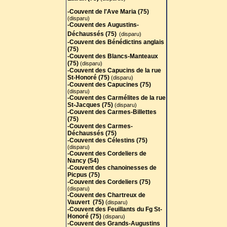
-Couvent de l'Ave Maria (75)
(disparu)
-Couvent des Augustins-
Déchaussés (75)
(disparu)
-Couvent des Bénédictins anglais
(75)
-
Couvent des Blancs-Manteaux
(75)
(disparu)
-Couvent des Capucins de la rue
St-Honoré (75)
(disparu)
-Couvent des Capucines (75)
(disparu)
-Couvent des Carmélites de la rue
St-Jacques (75)
(disparu)
-Couvent des Carmes-Billettes
(75)
-Couvent des Carmes-
Déchaussés (75)
-Couvent des Célestins (75)
(disparu)
-Couvent des Cordeliers de
Nancy (54)
-Couvent des chanoinesses de
Picpus (75)
-Couvent des Cordeliers (75)
(disparu)
-Couvent des Chartreux de
Vauvert (75)
(
disparu)
-Couvent des Feuillants du Fg St-
Honoré (75)
(disparu)
-Couvent des Grands-Augustins