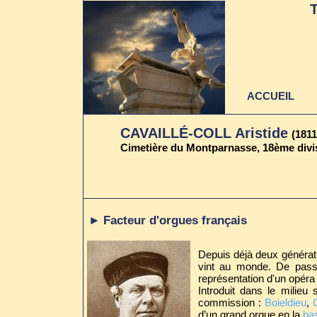
ACCUEIL
CAVAILLÉ-COLL Aristide
(1811
Cimetière du Montparnasse, 18ème divis
►
Facteur d'orgues français
Depuis déjà deux génératio
vint au monde. De passa
représentation d'un opéra 
Introduit dans le milieu
commission :
Boieldieu
,
d’un grand orgue en la
bas