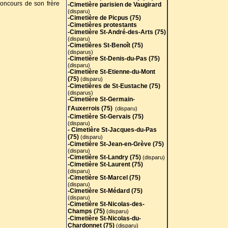
concours de son frère
-Cimetière parisien de Vaugirard
(disparu)
-Cimetière de Picpus (75)
-Cimetières protestants
-Cimetière St-André-des-Arts (75
)
(disparu)
-Cimetières St-Benoît (75)
(disparus)
-Cimetière St-Denis-du-Pas (75)
(disparu)
-Cimetière St-Etienne-du-Mont
(75)
(disparu)
-Cimetières de St-Eustache (75)
(disparus)
-Cimetière St-Germain-
l'Auxerrois (75)
(disparu)
-Cimetière St-Gervais (75)
(disparu)
- Cimetière St-Jacques-du-Pas
(75)
(disparu)
-Cimetière St-Jean-en-Grève (75)
(disparu)
-Cimetière St-Landry (75)
(disparu)
-Cimetière St-Laurent (75)
(disparu)
-Cimetière St-Marcel (75)
(disparu)
-Cimetière St-Médard (75)
(disparu)
-Cimetière St-Nicolas-des-
Champs (75)
(disparu)
-Cimetière St-Nicolas-du-
Chardonnet (75)
(disparu)