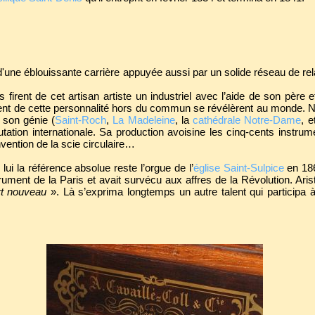
d'une éblouissante carrière appuyée aussi par un solide réseau de relat
firent de cet artisan artiste un industriel avec l’aide de son père e
alent de cette personnalité hors du commun se révélèrent au monde. 
à son génie (
Saint-Roch
,
La Madeleine
, la
cathédrale Notre-Dame
, e
tation internationale. Sa production avoisine les cinq-cents instrume
invention de la scie circulaire…
lui la référence absolue reste l’orgue de l’
église Saint-Sulpice
en 186
trument de la Paris et avait survécu aux affres de la Révolution. Ari
'art nouveau
». Là s’exprima longtemps un autre talent qui participa à