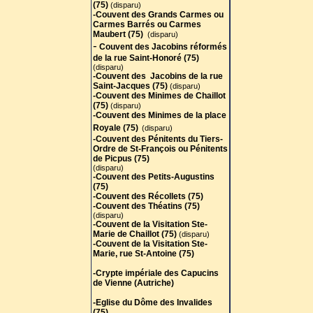
(75)
(disparu)
-Couvent des Grands Carmes ou
Carmes Barrés ou Carmes
Maubert (75)
(disparu)
-
Couvent des Jacobins réformés
de la rue Saint-Honoré (75)
(disparu)
-Couvent des Jacobins de la rue
Saint-Jacques (75)
(disparu)
-Couvent des Minimes de Chaillot
(75
)
(disparu)
-Couvent des Minimes de la place
Royale (75)
(disparu)
-Couvent des Pénitents du Tiers-
Ordre de St-François ou Pénitents
de Picpus (75)
(disparu)
-Couvent des Petits-Augustins
(75)
-Couvent des Récollets (75)
-Couvent des Théatins (75)
(disparu)
-Couvent de la Visitation Ste-
Marie de Chaillot (75)
(disparu)
-Couvent de la Visitation Ste-
Marie, rue St-Antoine (75)
-Crypte impériale des Capucins
de Vienne (Autriche)
-Eglise du Dôme des Invalides
(75)