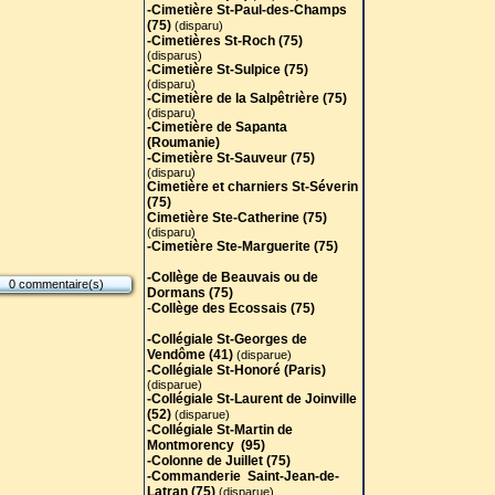
-Cimetière St-Paul-des-Champs
(75)
(disparu)
-Cimetières St-Roch (75)
(disparus)
-Cimetière St-Sulpice (75)
(disparu)
-Cimetière de la Salpêtrière (75)
(disparu)
-Cimetière de Sapanta
(Roumanie)
-Cimetière St-Sauveur (75)
(disparu)
Cimetière et charniers St-Séverin
(75)
Cimetière Ste-Catherine (75)
(disparu)
-Cimetière Ste-Marguerite (75)
-Collège de Beauvais ou de
0 commentaire(s)
Dormans (75)
-
Collège des Ecossais (75)
-Collégiale St-Georges de
Vendôme (41)
(disparue)
-Collégiale St-Honoré (Paris)
(disparue)
-Collégiale St-Laurent de Joinville
(52)
(disparue)
-Collégiale St-Martin de
Montmorency (95)
-Colonne de Juillet (75)
-Commanderie Saint-Jean-de-
Latran (75)
(disparue)