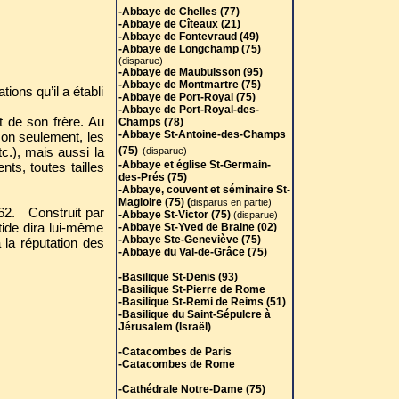
-Abbaye de Chelles (77)
-Abbaye de Cîteaux (21)
-Abbaye de Fontevraud (49)
-Abbaye de Longchamp (75)
(disparue)
-Abbaye de Maubuisson (95)
-Abbaye de Montmartre (75)
ions qu’il a établi
-Abbaye de Port-Royal (75)
-Abbaye de Port-Royal-des-
t de son frère. Au
Champs (78)
-Abbaye St-Antoine-des-Champs
Non seulement, les
tc.), mais aussi la
(75)
(disparue)
-Abbaye et église St-Germain-
nts, toutes tailles
des-Prés (75)
-Abbaye, couvent et séminaire St-
Magloire (75) (
disparus en partie)
2. Construit par
-Abbaye St-Victor (75)
(disparue)
stide dira lui-même
-Abbaye St-Yved de Braine (02)
-Abbaye Ste-Geneviève (75)
 la réputation des
-Abbaye du Val-de-Grâce (75)
-Basilique St-Denis (93)
-Basilique St-Pierre de Rome
-Basilique St-Remi de Reims (51)
-Basilique du Saint-Sépulcre à
Jérusalem (Israël)
-Catacombes de Paris
-Catacombes de Rome
-Cathédrale Notre-Dame (75)