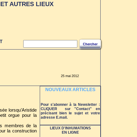
ET AUTRES LIEUX
T
Chercher
25 mai 2012
NOUVEAUX ARTICLES
Pour s'abonner à la Newsletter :
CLIQUER sur "Contact" en
sée lorsqu’Aristide
précisant bien le sujet et votre
etit orgue pour la
adresse E.mail.
 des membres de la
LIEUX D'INHUMATIONS
our la construction
EN LIGNE