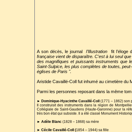
A son décès, le journal
l’Illustration
fit l’éloge 
française vient de disparaître. C’est à lui seul qu
des magnifiques et puissants instruments que le
Saint-Sulpice, les plus complètes de toutes, peut-ê
églises de Paris ".
Aristide Cavaillé-Coll fut inhumé au cimetière d
Parmi les personnes reposant dans la même tom
► Dominique-Hyacinthe Cavaillé-Coll
(1771 – 1862) son 
Il construisit des instruments dans la région de Montpellie
Collégiale de Saint-Gaudens (Haute-Garonne) pour la réfec
très bon état qui subsiste. Il a été classé Monument Histori
► Adèle Blanc
(1828 – 1868) sa mère
►
Cécile Cavaillé-Coll (
1854 – 1944) sa fille