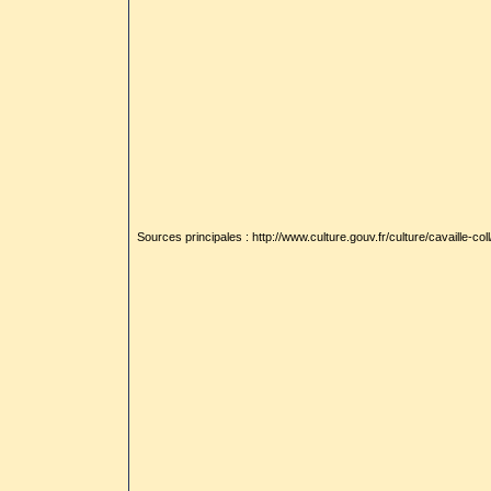
Sources principales : http://www.culture.gouv.fr/culture/cavaille-coll/