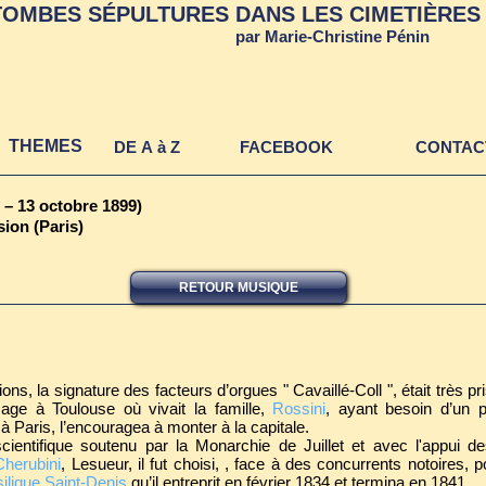
TOMBES SÉPULTURES DANS LES CIMETIÈRES 
par Marie-Christine Pénin
THEMES
DE A à Z
FACEBOOK
CONTAC
 – 13 octobre 1899)
ion (Paris)
RETOUR MUSIQUE
ns, la signature des facteurs d’orgues " Cavaillé-Coll ", était très pri
ge à Toulouse où vivait la famille,
Rossini
, ayant besoin d’un p
à Paris, l’encouragea à monter à la capitale.
 scientifique soutenu par la Monarchie de Juillet et avec l'appui
Cherubini
, Lesueur, il fut choisi, , face à des concurrents notoires, p
ilique Saint-Denis
qu’il entreprit en février 1834 et termina en 1841.