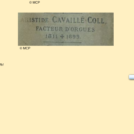
© MCP
© MCP
fr/