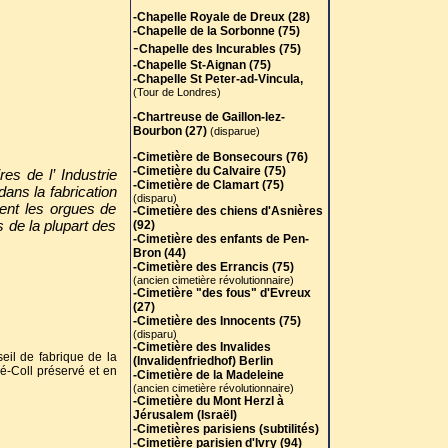
-Chapelle Royale de Dreux (28)
-Chapelle de la Sorbonne (75)
-
Chapelle des Incurables (75)
-Chapelle St-Aignan (75)
-Chapelle St Peter-ad-Vincula,
(Tour de Londres)
-Chartreuse de Gaillon-lez-
Bourbon (27)
(disparue)
-Cimetière de Bonsecours (76)
-Cimetière du Calvaire (75)
es de l’ Industrie
-Cimetière de Clamart (75)
dans la fabrication
(disparu)
ment les orgues de
-Cimetière des chiens d'Asnières
s de la plupart des
(92)
-Cimetière des enfants de Pen-
Bron (44)
-Cimetière des Errancis (75)
(ancien cimetière révolutionnaire)
-Cimetière "des fous" d'Evreux
(27)
-Cimetière des Innocents (75)
(disparu)
-Cimetière des Invalides
seil de fabrique de la
(Invalidenfriedhof) Berlin
é-Coll préservé et en
-Cimetière de la Madeleine
(ancien cimetière révolutionnaire)
-Cimetière du Mont Herzl à
Jérusalem (Israël)
-Cimetières parisiens (subtilités)
-Cimetière parisien d'Ivry (94)